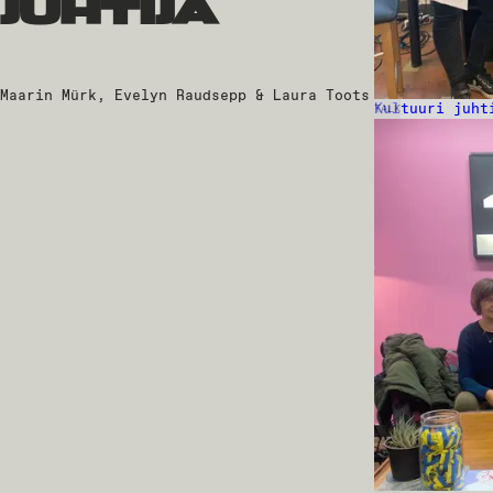
juhtija
Maarin Mürk, Evelyn Raudsepp & Laura Toots
Kultuuri juht
TALK