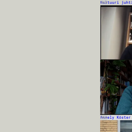
Kultuuri juht
TALK
Annely Köster
TALK